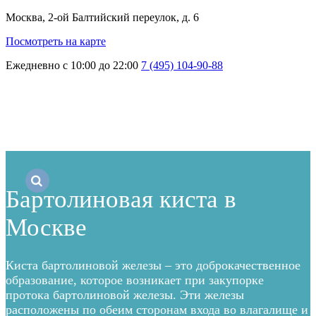
Москва, 2-ой Балтийский переулок, д. 6
Посмотреть на карте
Ежедневно с 10:00 до 22:00
7 (495) 104-90-88
Главная
→
Блог
→
Бартолиновая киста
Бартолиновая киста в
Москве
Киста бартолиновой железы – это доброкачественное
образование, которое возникает при закупорке
протока бартолиновой железы. Эти железы
расположены по обеим сторонам входа во влагалище и