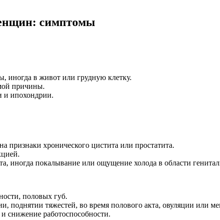
женщин: симптомы
ы, иногда в живот или грудную клетку.
мой причины.
и и ипохондрии.
на признаки хронического цистита или простатита.
кцией.
та, иногда покалывание или ощущение холода в области генитал
ности, половых губ.
и, поднятии тяжестей, во время полового акта, овуляции или м
 и снижение работоспособности.