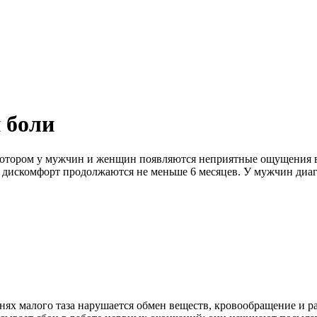
 боли
 котором у мужчин и женщин появляются неприятные ощущения в
 дискомфорт продолжаются не меньше 6 месяцев. У мужчин диагно
канях малого таза нарушается обмен веществ, кровообращение и р