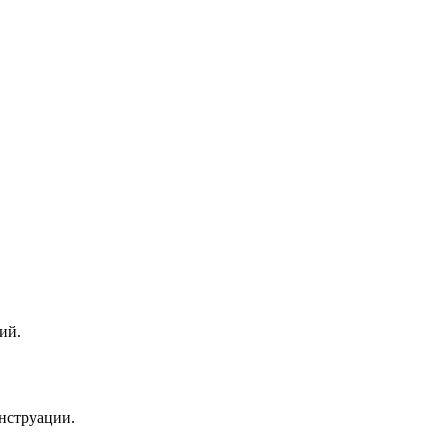
ий.
енструации.