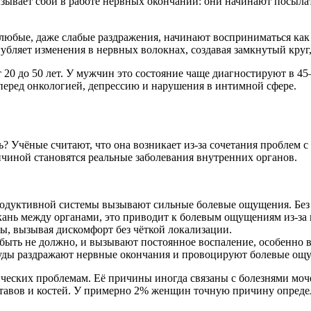
зывает сбои в работе нервных окончаний: они начинают посылат
 любые, даже слабые раздражения, начинают восприниматься как
губляет изменения в нервных волокнах, создавая замкнутый круг
 20 до 50 лет. У мужчин это состояние чаще диагностируют в 45
перед онкологией, депрессию и нарушения в интимной сфере.
ль? Учёные считают, что она возникает из-за сочетания проблем
ичиной становятся реальные заболевания внутренних органов.
родуктивной системы вызывают сильные болевые ощущения. Без 
ткань между органами, это приводит к болевым ощущениям из-з
ы, вызывая дискомфорт без чёткой локализации.
 быть не должно, и вызывают постоянное воспаление, особенно 
уды раздражают нервные окончания и провоцируют болевые ощ
огических проблемам. Её причины иногда связаны с болезнями м
ставов и костей. У примерно 2% женщин точную причину определ