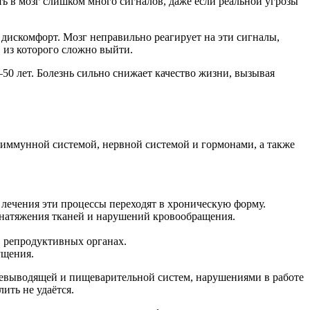
ь в мозг слишком много сигналов, даже если реальной угрозы
 дискомфорт. Мозг неправильно реагирует на эти сигналы,
, из которого сложно выйти.
–50 лет. Болезнь сильно снижает качество жизни, вызывая
 с иммунной системой, нервной системой и гормонами, а также
лечения эти процессы переходят в хроническую форму.
а натяжения тканей и нарушений кровообращения.
в репродуктивных органах.
ущения.
очевыводящей и пищеварительной систем, нарушениями в работе
ить не удаётся.