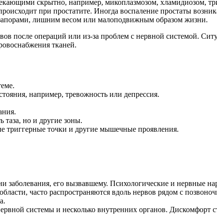
текающими скрытно, например, микоплазмозом, хламидиозом, т
роисходит при простатите. Иногда воспаление простаты возник
 запорами, лишним весом или малоподвижным образом жизни.
ов после операций или из-за проблем с нервной системой. Сит
ровоснабжения тканей.
еме.
тояния, например, тревожность или депрессия.
ания.
 таза, но и другие зоны.
е триггерные точки и другие мышечные проявления.
ени заболевания, его вызвавшему. Психологические и нервные н
бласти, часто распространяются вдоль нервов рядом с позвоно
а.
ервной системы и несколько внутренних органов. Дискомфорт 