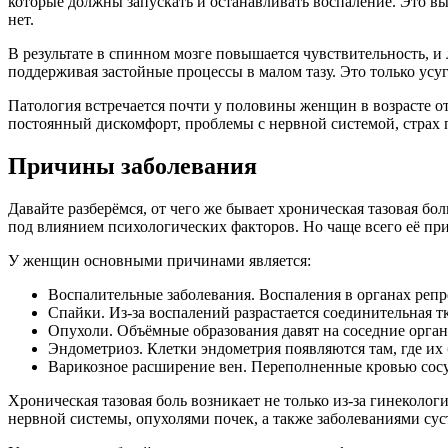
которые должны запускать и останавливать воспаление. Это вы
нет.
В результате в спинном мозге повышается чувствительность, и
поддерживая застойные процессы в малом тазу. Это только усу
Патология встречается почти у половины женщин в возрасте от
постоянный дискомфорт, проблемы с нервной системой, страх 
Причины заболевания
Давайте разберёмся, от чего же бывает хроническая тазовая бо
под влиянием психологических факторов. Но чаще всего её пр
У женщин основными причинами является:
Воспалительные заболевания. Воспаления в органах реп
Спайки. Из-за воспалений разрастается соединительная 
Опухоли. Объёмные образования давят на соседние орган
Эндометриоз. Клетки эндометрия появляются там, где их
Варикозное расширение вен. Переполненные кровью сос
Хроническая тазовая боль возникает не только из-за гинекол
нервной системы, опухолями почек, а также заболеваниями су