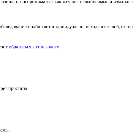
 начинают восприниматься как жгучие, невыносимые и изматыв
обследование подбирают индивидуально, исходя из жалоб, истор
тоит
обратиться к гинекологу
.
рет простаты.
темы.