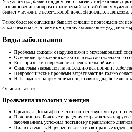
У мужчин подобный синдром часто связан с инфекциями, про
возникновение синдрома хронической тазовой боли у мужчин п
бывает у мужчин с нерегулярной половой жизнью, варикозом,
Также болевые ощущения бывают связаны с повреждением нерв
алкоголем и кофе, а также ожирение, вызывающее ухудшение к
Виды заболевания
Проблемы связаны с нарушениями в мочевыводящей сист
Основные проявления касаются психоэмоционального сос
Есть признаки повреждения предстательной железы.
Симптомы указывают на инфекцию как причину заболев
Неврологические проблемы затрагивают не только область
Наблюдается напряжение мышц тазового дна, болезненны
Оставить заявку
Проявления патологии у женщин
Органная. Дискомфорт чётко соответствует месту и степ
Надорганная. Болевые ощущения «отражаются» в другие о
заболеванием, усложняя постановку правильного диагноз
Полисистемная. Нарушения затрагивают разные отделы н