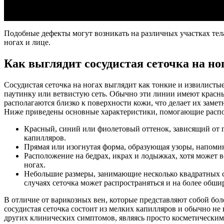
Подобные дефекты могут возникать на различных участках тела
ногах и лице.
Как выглядит сосудистая сеточка на но
Сосудистая сеточка на ногах выглядит как тонкие и извилис
паутинку или ветвистую сеть. Обычно эти линии имеют красн
располагаются близко к поверхности кожи, что делает их зам
Ниже приведены основные характеристики, помогающие распоз
Красный, синий или фиолетовый оттенок, зависящий от
капилляров.
Прямая или изогнутая форма, образующая узоры, напоми
Расположение на бедрах, икрах и лодыжках, хотя может в
ногах.
Небольшие размеры, занимающие несколько квадратных с
случаях сеточка может распространяться и на более обши
В отличие от варикозных вен, которые представляют собой бол
сосудистая сеточка состоит из мелких капилляров и обычно н
других клинических симптомов, являясь просто косметическим