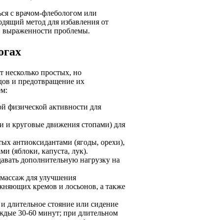
ся с врачом-флебологом или
одящий метод для избавления от
ни выраженности проблемы.
огах
т несколько простых, но
дов и предотвращение их
м:
ой физической активности для
 и круговые движения стопами) для
тых антиоксидантами (ягоды, орехи),
и (яблоки, капуста, лук).
давать дополнительную нагрузку на
 массаж для улучшения
жняющих кремов и лосьонов, а также
и длительное стояние или сидение
ждые 30-60 минут; при длительном