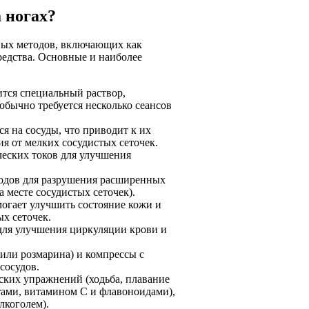
 ногах?
ных методов, включающих как
едства. Основные и наиболее
ится специальный раствор,
бычно требуется несколько сеансов
ся на сосуды, что приводит к их
я от мелких сосудистых сеточек.
ческих токов для улучшения
родов для разрушения расширенных
 месте сосудистых сеточек).
могает улучшить состояние кожи и
х сеточек.
ля улучшения циркуляции крови и
или розмарина) и компрессы с
сосудов.
ских упражнений (ходьба, плавание
нтами, витамином C и флавоноидами),
лкоголем).