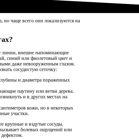
, но чаще всего они локализуются на
гах?
тые линии, внешне напоминающие
ый, синий или фиолетовый цвет и
етными даже невооруженным глазом.
нать сосудистую сеточку:
 глубины и диаметра пораженных
нающие паутину или ветви дерева.
озникнуть и в других местах на
антиметров кожи, но в некоторых
рные участки.
ее крупные и вздутые сосуды,
е вызывает болевых ощущений или
 дефектом.