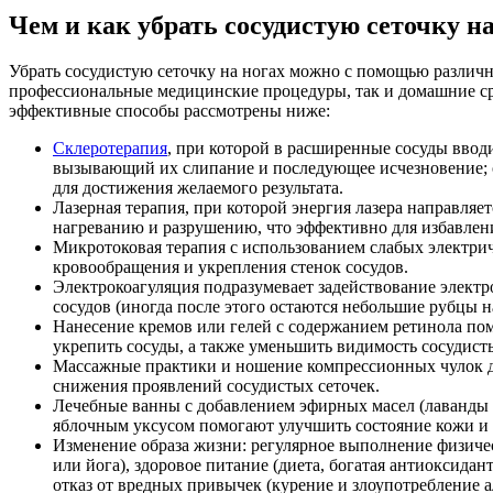
Чем и как убрать сосудистую сеточку на
Убрать сосудистую сеточку на ногах можно с помощью различ
профессиональные медицинские процедуры, так и домашние ср
эффективные способы рассмотрены ниже:
Склеротерапия
, при которой в расширенные сосуды ввод
вызывающий их слипание и последующее исчезновение; о
для достижения желаемого результата.
Лазерная терапия, при которой энергия лазера направляет
нагреванию и разрушению, что эффективно для избавлени
Микротоковая терапия с использованием слабых электри
кровообращения и укрепления стенок сосудов.
Электрокоагуляция подразумевает задействование элект
сосудов (иногда после этого остаются небольшие рубцы на
Нанесение кремов или гелей с содержанием ретинола по
укрепить сосуды, а также уменьшить видимость сосудисты
Массажные практики и ношение компрессионных чулок д
снижения проявлений сосудистых сеточек.
Лечебные ванны с добавлением эфирных масел (лаванды 
яблочным уксусом помогают улучшить состояние кожи и 
Изменение образа жизни: регулярное выполнение физиче
или йога), здоровое питание (диета, богатая антиоксида
отказ от вредных привычек (курение и злоупотребление а