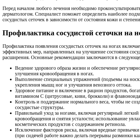
Перед началом любого лечения необходимо проконсультировать
дерматологом. Специалист поможет определить наиболее подх
сосудистых сеточек в зависимости от состояния кожи и степе
Профилактика сосудистой сеточки на н
Профилактика появления сосудистых сеточек на ногах включае
эффективных мер, направленных на улучшение состояния сосу
расширения. Основные рекомендации заключаются в следующе
Ведение здорового образа жизни и обеспечение регулярн
улучшения кровообращения в ногах.
Выполнение специальных упражнений (подъемы на носки
укрепления мышц ног и улучшения венозного оттока.
Здоровое питание и включение в рацион продуктов, бога
витамином С (цитрусовые, киви, брокколи) и флавоноидам
Контроль и поддержание нормального веса, чтобы не соз
сосудистые структуры.
Правильный уход за ногами, включая регулярный легкий
кровообращения и снятия усталости; использование увла
косметических продуктов с содержанием ретинола.
Исключение факторов риска, включая вредные привычки 
(при сидячей работе важно делать перерывы разминки ка