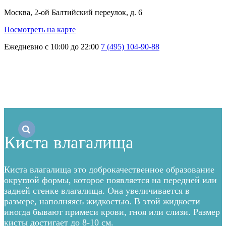
Москва, 2-ой Балтийский переулок, д. 6
Посмотреть на карте
Ежедневно с 10:00 до 22:00
7 (495) 104-90-88
Главная
→
Блог
→
Киста влагалища
Киста влагалища
Киста влагалища это доброкачественное образование
округлой формы, которое появляется на передней или
задней стенке влагалища. Она увеличивается в
размере, наполняясь жидкостью. В этой жидкости
иногда бывают примеси крови, гноя или слизи. Размер
кисты достигает до 8-10 см.