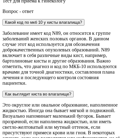
Тест для приема к гинекологу
Вопрос - ответ
Какой код по мкб 10 у кисты влагалища?
Заболевание имеет код N89, он относится к группе
заболеваний женских половых органов. В данном
случае этот код используется для обозначения
доброкачественных опухолевых образований. N89
включает в себя различные виды кист, например,
бартолиновые кисты и другие образования. Важно
отметить, что диагноз и код по МКБ-10 используются
врачами для точной диагностики, составления плана
лечения и последующего контроля состояния
пациентки.
Как выглядит киста во влагалище?
Это округлое или овальное образование, наполненное
жидкостью. Иногда она бывает мягкой и подвижной.
Визуально напоминает маленький бугорок. Бывает
прозрачной, если наполнена жидкостью, или иметь
светло-желтоватый или мутный оттенок, если
присутствуют примеси крови или гноя. В некоторых