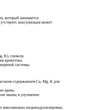
чу, который занимается
сутствуют, консультация может
, K), глюкозу.
ия кровотока.
нервной системы.
ысоким содержанием Ca, Mg, K для
ю врача.
ение мышц и улучшение
ах максимально индивидуализирован,