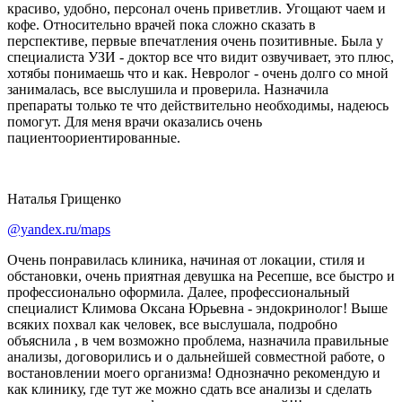
красиво, удобно, персонал очень приветлив. Угощают чаем и
кофе. Относительно врачей пока сложно сказать в
перспективе, первые впечатления очень позитивные. Была у
специалиста УЗИ - доктор все что видит озвучивает, это плюс,
хотябы понимаешь что и как. Невролог - очень долго со мной
занималась, все выслушила и проверила. Назначила
препараты только те что действительно необходимы, надеюсь
помогут. Для меня врачи оказались очень
пациентоориентированные.
Наталья Грищенко
@yandex.ru/maps
Очень понравилась клиника, начиная от локации, стиля и
обстановки, очень приятная девушка на Ресепше, все быстро и
профессионально оформила. Далее, профессиональный
специалист Климова Оксана Юрьевна - эндокринолог! Выше
всяких похвал как человек, все выслушала, подробно
объяснила , в чем возможно проблема, назначила правильные
анализы, договорились и о дальнейшей совместной работе, о
востановлении моего организма! Однозначно рекомендую и
как клинику, где тут же можно сдать все анализы и сделать