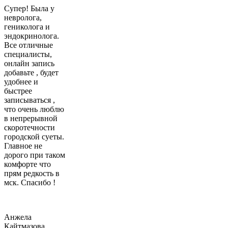
Супер! Была у
невролога,
гениколога и
эндокринолога.
Все отличные
специалисты,
онлайн запись
добавьте , будет
удобнее и
быстрее
записываться ,
что очень люблю
в непрерывной
скоротечности
городской суеты.
Главное не
дорого при таком
комфорте что
прям редкость в
мск. Спасибо !
Анжела
Кайтмазова