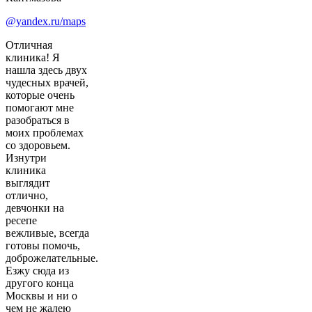
@yandex.ru/maps
Отличная
клиника! Я
нашла здесь двух
чудесных врачей,
которые очень
помогают мне
разобраться в
моих проблемах
со здоровьем.
Изнутри
клиника
выглядит
отлично,
девчонки на
ресепе
вежливые, всегда
готовы помочь,
доброжелательные.
Езжу сюда из
другого конца
Москвы и ни о
чем не жалею