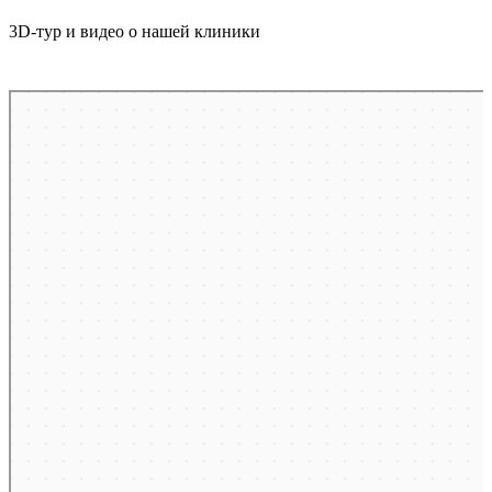
3D-тур и видео о нашей клиники
Москва
2-й Балтийский переулок, 6 на карте Москвы, ближайшее метро Сокол —
Яндекс Карты