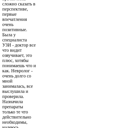
сложно сказать в
перспективе,
первые
впечатления
очень
позитивные.
Была у
специалиста
УЗИ - доктор все
что видит
озвучивает, это
плюс, хотябы
понимаешь что и
как. Невролог -
очень долго со
мной
занималась, все
выслушила и
проверила.
Назначила
препараты
только те что
действительно
необходимы,
надеюсь