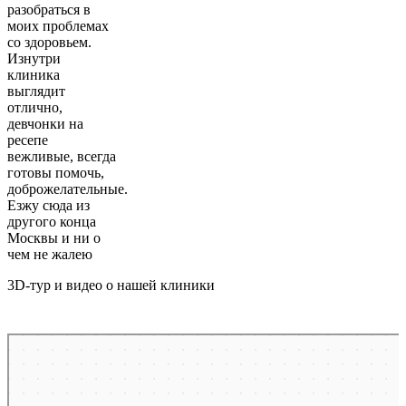
разобраться в
моих проблемах
со здоровьем.
Изнутри
клиника
выглядит
отлично,
девчонки на
ресепе
вежливые, всегда
готовы помочь,
доброжелательные.
Езжу сюда из
другого конца
Москвы и ни о
чем не жалею
3D-тур и видео о нашей клиники
Москва
2-й Балтийский переулок, 6 на карте Москвы, ближайшее метро Сокол —
Яндекс Карты